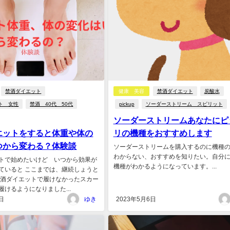
禁酒ダイエット
健康 美容
禁酒ダイエット
炭酸水
ト 女性
禁酒 40代 50代
pickup
ソーダーストリーム スピリット
ソーダーストリームあなたにピ
エットをすると体重や体の
リの機種をおすすめします
つから変わる？体験談
ソーダーストリームを購入するのに機種
わからない、おすすめを知りたい。自分
トで始めたいけど いつから効果が
機種がわかるようになっています。...
ていると ここまでは、継続しょうと
禁酒ダイエットで履けなかったスカー
けるようになりました...
日
ゆき
2023年5月6日