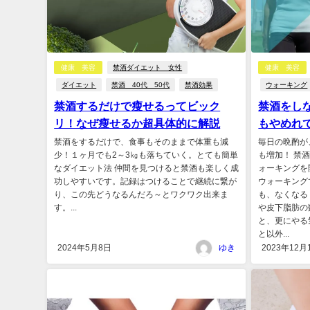
健康 美容
禁酒ダイエット 女性
健康 美容
ダイエット
禁酒 40代 50代
禁酒効果
ウォーキング
禁酒するだけで瘦せるってビック
禁酒をし
リ！なぜ瘦せるか超具体的に解説
もやめれ
禁酒をするだけで、食事もそのままで体重も減
毎日の晩酌が
少！１ヶ月でも2～3㎏も落ちていく。とても簡単
も増加！ 禁
なダイエット法 仲間を見つけると禁酒も楽しく成
ォーキングを
功しやすいです。記録はつけることで継続に繋が
ウォーキング
り、この先どうなるんだろ～とワクワク出来ま
も、なくなる
す。...
や皮下脂肪の
と、更にやる
と以外...
2024年5月8日
ゆき
2023年12月