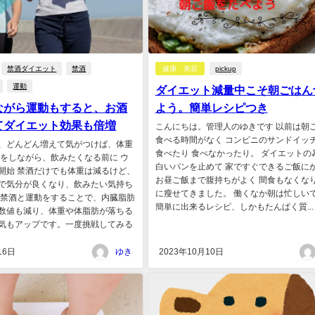
禁酒ダイエット
禁酒
健康 美容
pickup
運動
ダイエット減量中こそ朝ごはん
ながら運動もすると、お酒
よう。簡単レシピつき
てダイエット効果も倍増
こんにちは。管理人のゆきです 以前は朝
食べる時間がなく コンビニのサンドイッ
、どんどん増えて気がつけば、体重
食べたり 食べなかったり。 ダイエットの
酒をしながら、飲みたくなる前に ウ
白いパンを止めて 家ですぐできるご飯に
開始 禁酒だけでも体重は減るけど、
お昼ご飯まで腹持ちがよく 間食もなくな
で気分が良くなり、飲みたい気持ち
に瘦せてきました。 働くなか朝は忙しい
 禁酒と運動をすることで、内臓脂肪
簡単に出来るレシピ、しかもたんぱく質...
数値も減り、体重や体脂肪が落ちる
気もアップです。一度挑戦してみる
16日
ゆき
2023年10月10日