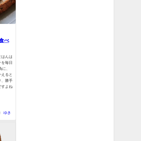
食べ
ごはんは
チを毎日
為に、
かえると
り、勝手
ですよね
ゆき