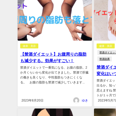
健康 美容
健康 美容
禁酒ダイエッ
【禁酒ダイエット】お腹周りの脂肪
禁酒効果
も減少する。効果がすごい！
禁酒ダイ
禁酒ダイエットで一番気になる、お腹の脂肪。2
か月くらいから変化が出てきました。禁酒で肝臓
変化はい
の働きも良くなり、中性脂肪もつきにくくな
禁酒ダイエッ
る。 お腹の脂肪も禁酒で減少していきます...
出るか。知っ
思えますね 
トが１ヶ月で履
2023年8月20日
ゆき
2023年5月7