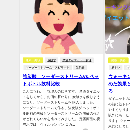
健康 美容
炭酸水
禁酒ダイエット 女性
健康 美容
ソーダーストリーム スピリット
生炭酸
筋トレ
ウ
強炭酸 ソーダーストリームvs.ペッ
ウォーキ
トボトル飲料比較
めた効果
る
こんにちわ。 管理人のゆきです。 禁酒ダイエッ
トをしてから、お酒の替わりに 炭酸水を飲むよう
ダイエットの
になり、ソーダーストリームを 購入しました。
の前に筋トレ
ソーダーストリームで作る、強炭酸が ペットボト
やすくなりま
ル飲料の炭酸とソーダーストリームの 炭酸の強さ
以外にも、た
がどれくらいかを比べてみました。 定番商品の炭
ります ウォ
酸水では ウィルキンソン コカ...
康的にしましょ