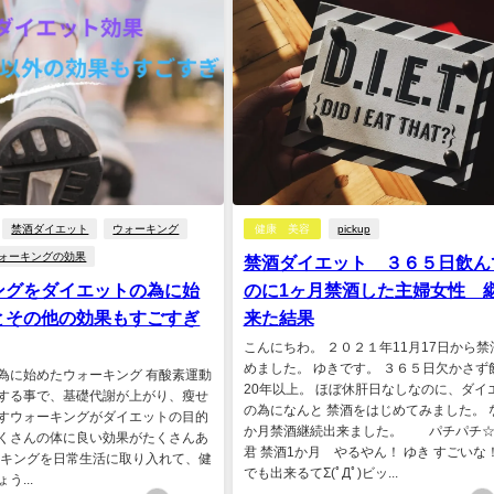
禁酒ダイエット
ウォーキング
健康 美容
pickup
ォーキングの効果
禁酒ダイエット ３６５日飲ん
ングをダイエットの為に始
のに1ヶ月禁酒した主婦女性 
とその他の効果もすごすぎ
来た結果
こんにちわ。 ２０２１年11月17日から禁
めました。 ゆきです。 ３６５日欠かさず
為に始めたウォーキング 有酸素運動
20年以上。 ほぼ休肝日なしなのに、ダイ
する事で、基礎代謝が上がり、瘦せ
の為になんと 禁酒をはじめてみました。 
すウォーキングがダイエットの目的
か月禁酒継続出来ました。 パチパチ☆
くさんの体に良い効果がたくさんあ
君 禁酒1か月 やるやん！ ゆき すごいな
ーキングを日常生活に取り入れて、健
でも出来るてΣ(ﾟДﾟ)ビッ...
う...