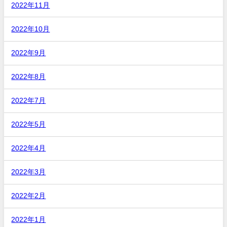
2022年11月
2022年10月
2022年9月
2022年8月
2022年7月
2022年5月
2022年4月
2022年3月
2022年2月
2022年1月