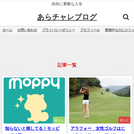
自由に素敵な人生
あらチャレブログ
ホーム
お問い合わせ
プライバシーポリシー
プロフィール
禁酒中なのにスリ
記事一覧
暮らし
楽しむ
知らないと損してる！モッピ
アラフォー 女性ゴルフはじ