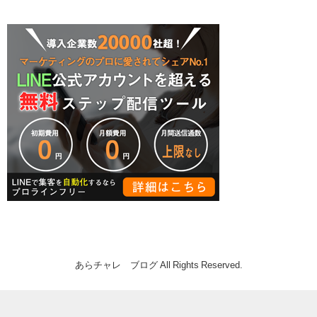
あらチャレ ブログ All Rights Reserved.