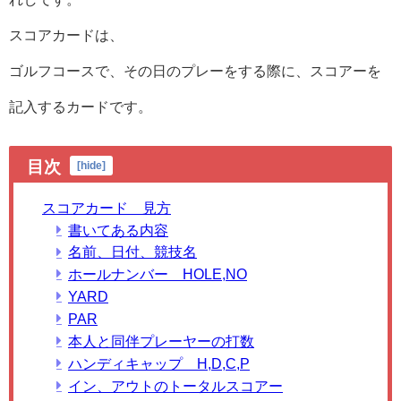
スコアカードは、
ゴルフコースで、その日のプレーをする際に、スコアーを
記入するカードです。
目次
[
hide
]
スコアカード 見方
書いてある内容
名前、日付、競技名
ホールナンバー HOLE,NO
YARD
PAR
本人と同伴プレーヤーの打数
ハンディキャップ H,D,C,P
イン、アウトのトータルスコアー