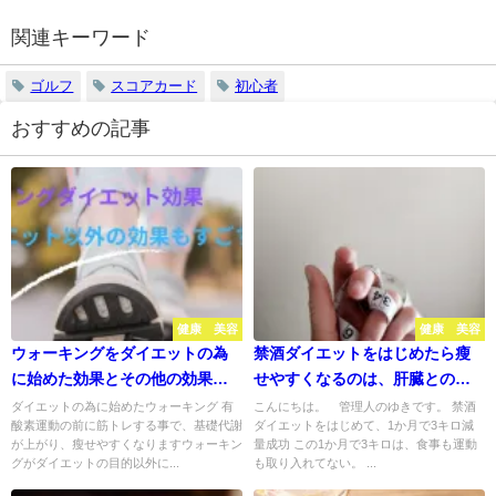
関連キーワード
ゴルフ
スコアカード
初心者
おすすめの記事
健康 美容
健康 美容
ウォーキングをダイエットの為
禁酒ダイエットをはじめたら瘦
に始めた効果とその他の効果も
せやすくなるのは、肝臓との関
すごすぎる
係
ダイエットの為に始めたウォーキング 有
こんにちは。 管理人のゆきです。 禁酒
酸素運動の前に筋トレする事で、基礎代謝
ダイエットをはじめて、1か月で3キロ減
が上がり、瘦せやすくなりますウォーキン
量成功 この1か月で3キロは、食事も運動
グがダイエットの目的以外に...
も取り入れてない。 ...