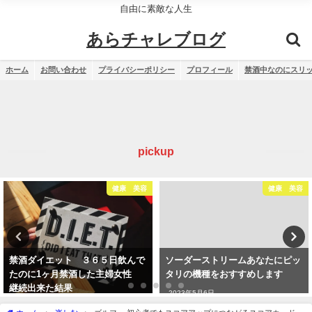
自由に素敵な人生
あらチャレブログ
ホーム
お問い合わせ
プライバシーポリシー
プロフィール
禁酒中なのにスリ
pickup
健康 美容
健康 美容
禁酒ダイエット ３６５日飲んで
ソーダーストリームあなたにピッ
たのに1ヶ月禁酒した主婦女性
タリの機種をおすすめします
継続出来た結果
2023年5月6日
2023年1月30日