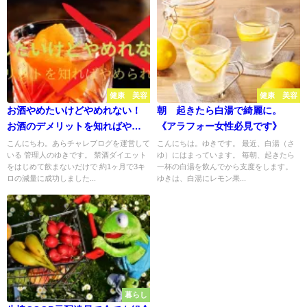
健康 美容
健康 美容
お酒やめたいけどやめれない！
朝 起きたら白湯で綺麗に。
お酒のデメリットを知ればやめ
《アラフォー女性必見です》
られる
こんにちわ。あらチャレブログを運営して
こんにちは。ゆきです。 最近、白湯（さ
いる 管理人のゆきです。 禁酒ダイエット
ゆ）にはまっています。 毎朝、起きたら
をはじめて飲まないだけで 約1ヶ月で3キ
一杯の白湯を飲んでから支度をします。
ロの減量に成功しました...
ゆきは、白湯にレモン果...
暮らし