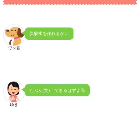
炭酸水を作れるかい
ワン君
たぶん(笑) できるはずよ💦
ゆき