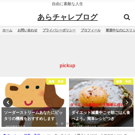
自由に素敵な人生
あらチャレブログ
ホーム
お問い合わせ
プライバシーポリシー
プロフィール
禁酒中なのにスリ
pickup
健康 美容
健康 美容
ソーダーストリームあなたにピッ
ダイエット減量中こそ朝ごはん食
タリの機種をおすすめします
べよう。簡単レシピつき
2023年5月6日
2023年10月10日